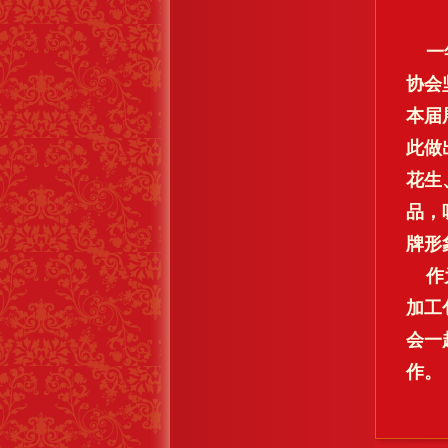
一年
协会
本届
此做
花生
品，
牌形
作为
加工
会一
作。