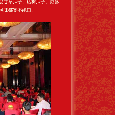
品甘草瓜子、话梅瓜子、咸酥
风味都赞不绝口。