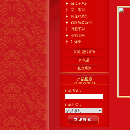
白瓜子系列
花生系列
葵花籽系列
百联散装系列
万盟系列
高档坚果
油炸类
果脯·蜜饯系列
肉制品
礼盒系列
产品名称：
产品分类：